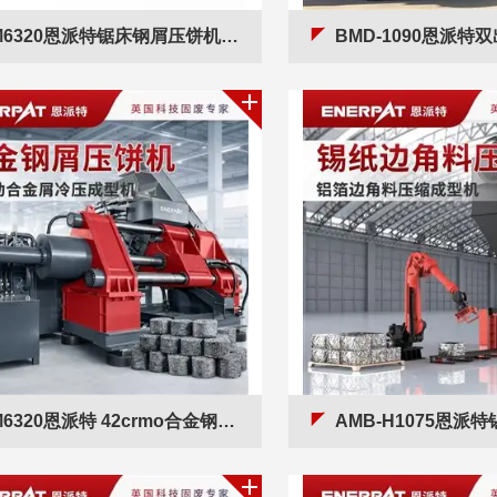
6320恩派特锯床钢屑压饼机 机床金属切屑压缩机
BMD-1090恩派特双出饼金属屑压
6320恩派特 42crmo合金钢屑压饼机 英国技术
AMB-H1075恩派特锡纸边角料压