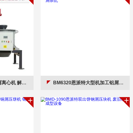
决铝屑含水含油污染
BM6320恩派特大型机加工铝屑压饼机 解决铝屑杂乱