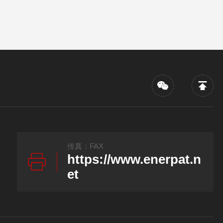
传真：FAX
https://www.enerpat.n
et