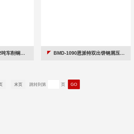
饼机 铜渣压块设备
BMD-1090恩派特双出饼钢屑压块机 废旧钢屑成型设备
页
末页
跳转到第
页