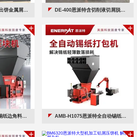
块机 铁屑铝渣压饼机
DE-400恩派特含切削液切屑脱油机 金属屑离心机
块机 铝箔压缩成型机
AMB-H1075恩派特全自动锡纸打包机 解决散落损耗