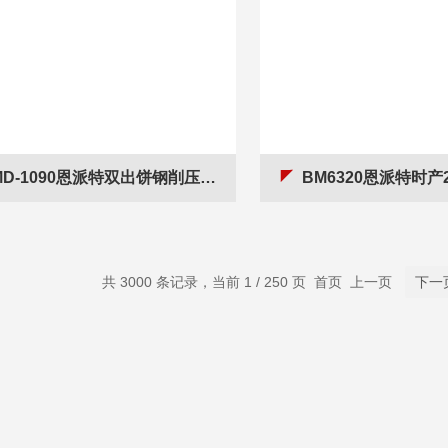
D-1090恩派特双出饼钢削压块机 解决钢削松散占地
BM6320恩派特时产2吨车削铜屑压
共 3000 条记录，当前 1 / 250 页 首页 上一页
下一