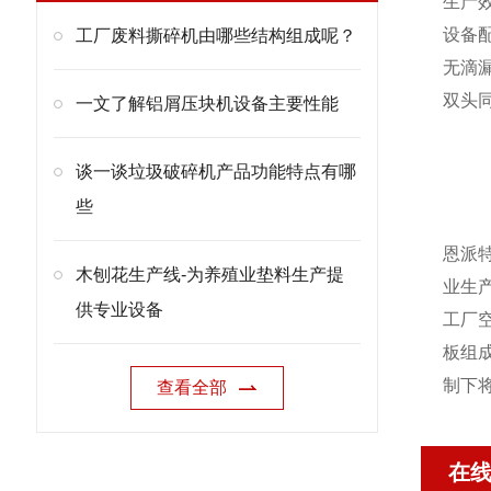
生产
设备
工厂废料撕碎机由哪些结构组成呢？
无滴
双头
一文了解铝屑压块机设备主要性能
谈一谈垃圾破碎机产品功能特点有哪
些
恩派
木刨花生产线-为养殖业垫料生产提
业生
供专业设备
工厂
板组
制下
查看全部
在