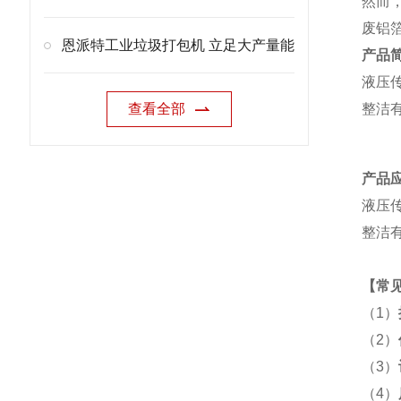
然而
废铝
恩派特工业垃圾打包机 立足大产量能
产品
液压
查看全部
整洁
产品
液压
整洁
【
常
（1）
（2）
（3）
（4）