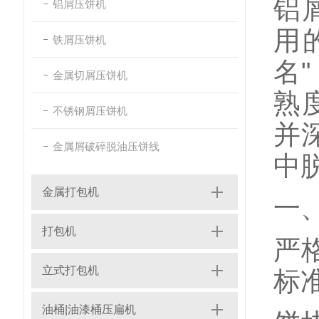
铝
铝屑压饼机
用
铁屑压饼机
名
金属切屑压饼机
熟
不锈钢屑压饼机
并
金属屑破碎脱油压饼线
中
金属打包机
一
打包机
严
立式打包机
标
油桶|油漆桶压扁机