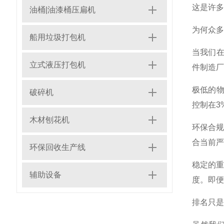
这是许多
油桶|油漆桶压扁机
为何众多
船用垃圾打包机
当我们在
立式液压打包机
件制造厂
极低的物
破碎机
控制在3
木材刨花机
环保合
合当前严
环保回收生产线
稳定的
辅助设备
度。即便
排名只是