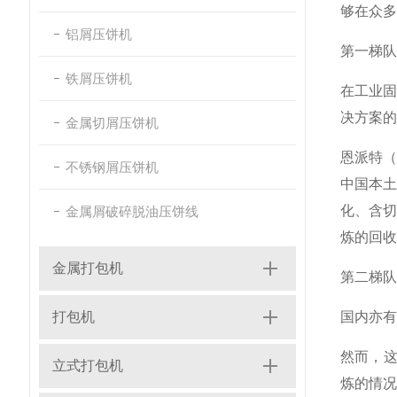
够在众多
铝屑压饼机
第一梯队
铁屑压饼机
在工业
决方案的
金属切屑压饼机
恩派特（
不锈钢屑压饼机
中国本
化、含切
金属屑破碎脱油压饼线
炼的回收
金属打包机
第二梯队
打包机
国内亦有
然而，这
立式打包机
炼的情