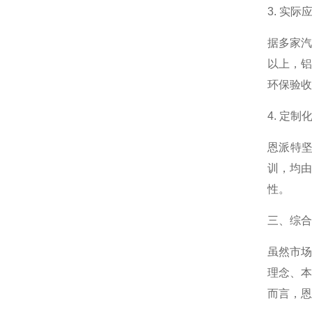
3. 实
据多家汽
以上，铝
环保验收
4. 定
恩派特
训，均由
性。
三、综合
虽然市
理念、
而言，恩