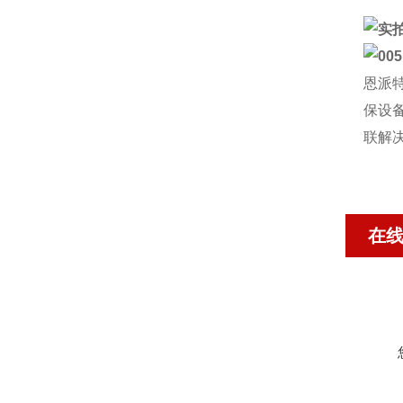
恩派
保设
联解
在