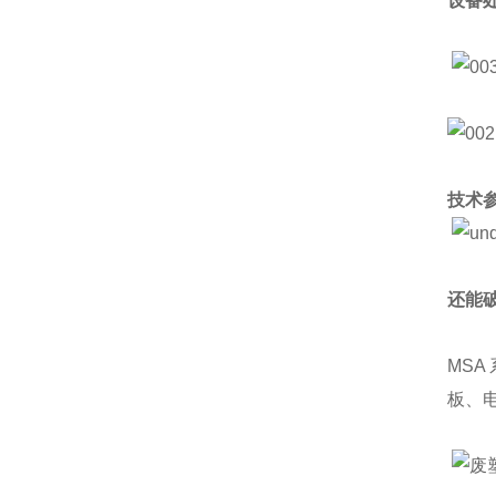
设备
技术
还能
MSA
板、