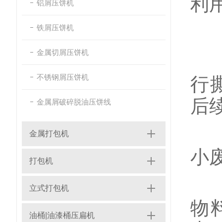
利
铝屑压饼机
工
铁屑压饼机
金属切屑压饼机
废
不锈钢屑压饼机
行
后
金属屑破碎脱油压饼线
减
金属打包机
小
打包机
提
立式打包机
物
油桶|油漆桶压扁机