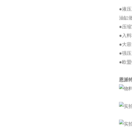
●液
油缸
●压
●入
●大
●强
●欧盟
恩派