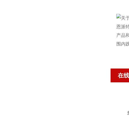
恩派
产品
围内
在