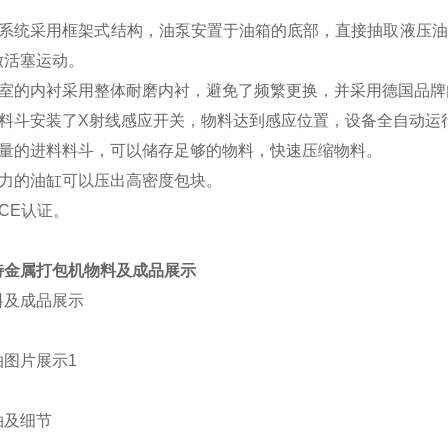
压系统采用框架式结构，油泵安置于油箱的底部，直接抽取
液压油
做活塞运动。
缩室的内衬采用整体耐磨内衬，避免了频繁更换，并采用德
国品牌
料料斗安装了
X
射线感应开关，物料达到感应位置，设备全
自动运
容量的进料料斗，可以储存足够的物料，快速压缩物料。
压力的油缸可以压出高密度包块。
CE
认证。
特金属打包机物料及成品展示