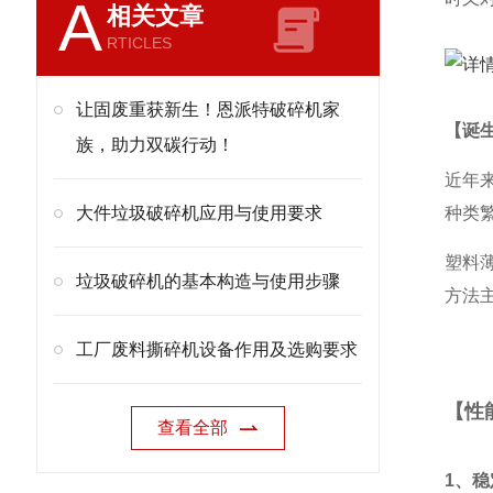
A
相关文章
RTICLES
让固废重获新生！恩派特破碎机家
【诞
族，助力双碳行动！
近年
大件垃圾破碎机应用与使用要求
种类
塑料
垃圾破碎机的基本构造与使用步骤
方法
工厂废料撕碎机设备作用及选购要求
【性
查看全部
1、