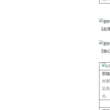
【处
【核
双辊
对塑
定高
点。