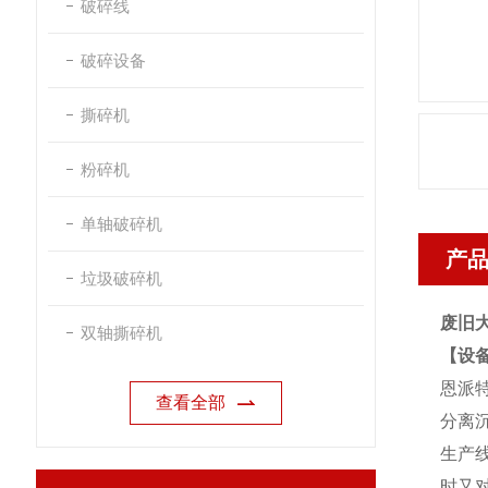
破碎线
破碎设备
撕碎机
粉碎机
单轴破碎机
产
垃圾破碎机
废旧
双轴撕碎机
【设
恩派
查看全部
分离
生产
时又