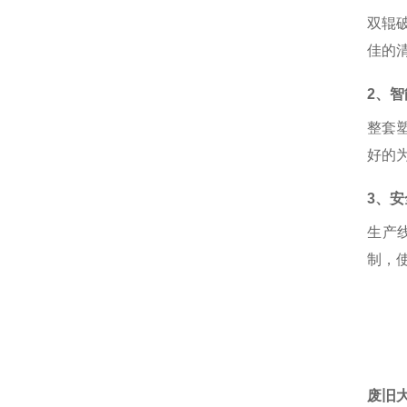
双辊
佳的
2、
整套
好的
3、
生产
制，
废旧