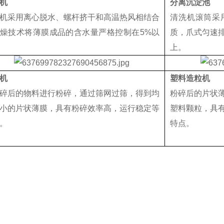
机
分离沉淀池
机采用离心脱水、螺杆挤干和高温热风相结合
清洗机滚筒采
燥技术将薄膜成品的含水量严格控制在5%以
质，爪式匀速排
上。
机
塑料造粒机
碎后的物料进行粉碎，通过筛网过筛，得到均
粉碎后的片状
小的片状薄膜，具有粉碎效率高，运行稳定等
塑料颗粒，具
。
特点。