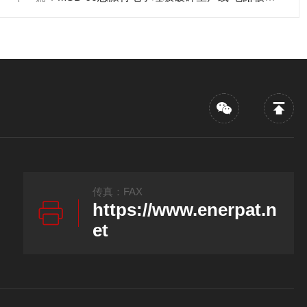
传真：FAX
https://www.enerpat.n
et