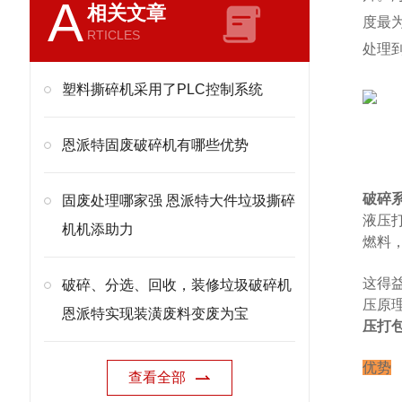
A
相关文章
度最
RTICLES
处理到
塑料撕碎机采用了PLC控制系统
恩派特固废破碎机有哪些优势
破碎
固废处理哪家强 恩派特大件垃圾撕碎
液压
机机添助力
燃料
这得
破碎、分选、回收，装修垃圾破碎机
压原
恩派特实现装潢废料变废为宝
压打
优势
查看全部