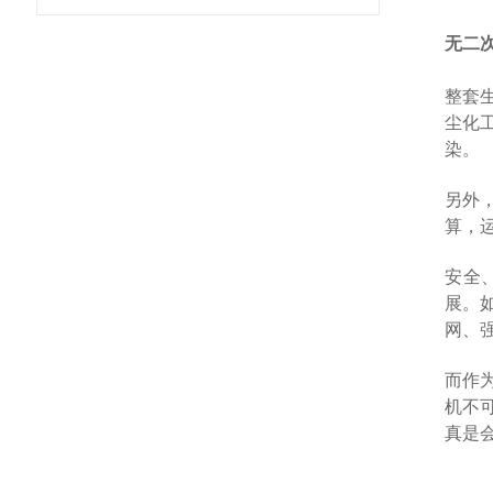
无二
整套
尘化
染。
另外
算，
安全
展。如
网、
而作
机不
真是