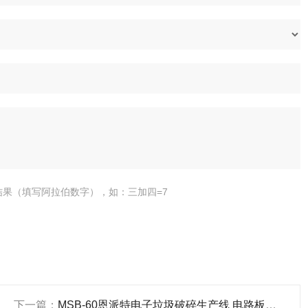
结果（填写阿拉伯数字），如：三加四=7
下一篇：
MSB-60恩派特电子垃圾破碎生产线 电路板破碎分离