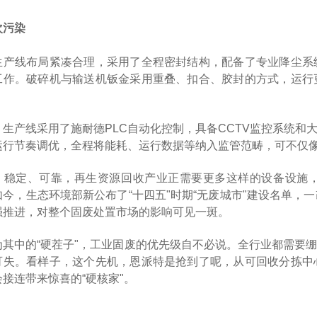
次污染
生产线布局紧凑合理，采用了全程密封结构，配备了专业降尘系
工作。破碎机与输送机钣金采用重叠、扣合、胶封的方式，运行
，生产线采用了施耐德PLC自动化控制，具备CCTV监控系统
运行节奏调优，全程将能耗、运行数据等纳入监管范畴，可不仅
、稳定、可靠，再生资源回收产业正需要更多这样的设备设施
今，生态环境部新公布了“十四五"时期“无废城市"建设名单，一改
强推进，对整个固废处置市场的影响可见一斑。
为其中的“硬茬子"，工业固废的优先级自不必说。全行业都需要
可失。看样子，这个先机，恩派特是抢到了呢，从可回收分拣中
会接连带来惊喜的“硬核家"。