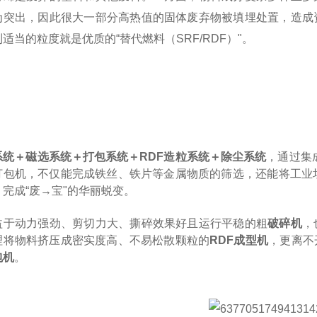
为突出，因此很大一部分高热值的固体废弃物被填埋处置，造成
适当的粒度就是优质的“替代燃料（SRF/RDF）"。
系统＋磁选系统＋打包系统＋RDF造粒系统＋除尘系统
，通过集
打包机，不仅能完成铁丝、铁片等金属物质的筛选，还能将工业
，完成“废→宝"的华丽蜕变。
益于动力强劲、剪切力大、撕碎效果好且运行平稳的粗
破碎机
，
理将物料挤压成密实度高、不易松散颗粒的
RDF成型机
，更离不
包机
。