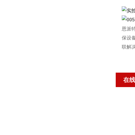
恩派
保设
联解
在