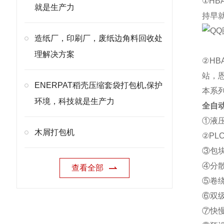
①H
就是生产力
持早
造纸厂，印刷厂，废纸边角料回收处
理解决方案
②H
站，
ENERPAT稻壳压缩套袋打包机,保护
本系
环境，科技就是生产力
全自
①液
木屑打包机
②P
③包
④分
查看全部
⑤卷
⑥双
⑦快