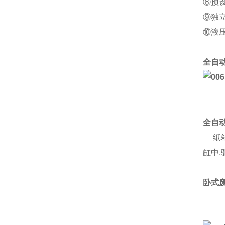
⑧预
⑨独
⑩液
全自
全自
纸箱
缸中
卧式