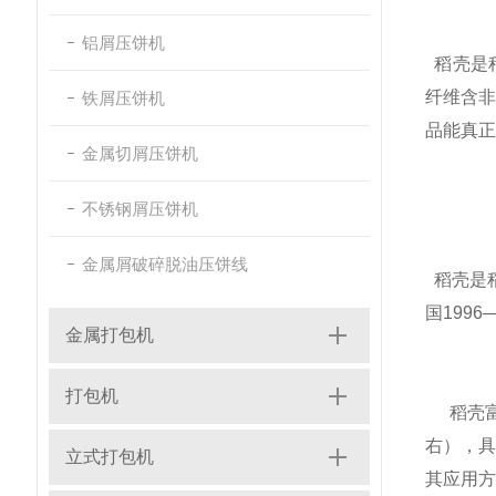
铝屑压饼机
稻壳是
纤维含
铁屑压饼机
品能真正
金属切屑压饼机
不锈钢屑压饼机
金属屑破碎脱油压饼线
稻壳是
国1996
金属打包机
打包机
稻壳富
右），具
立式打包机
其应用方