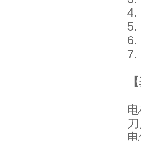
4
5
6
7
【
电
刀
电