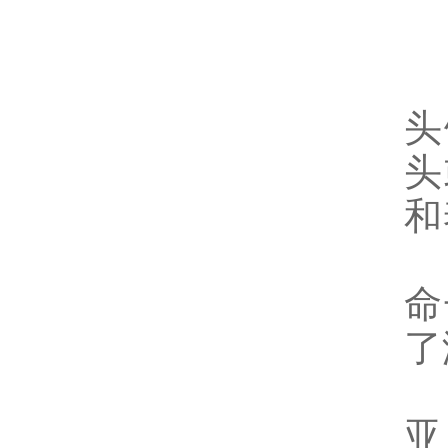
E
头
头
和
我
命
了
亚