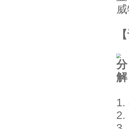
威
【
1
2
3