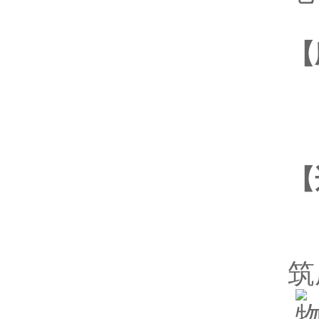
【
应
【
废
筑