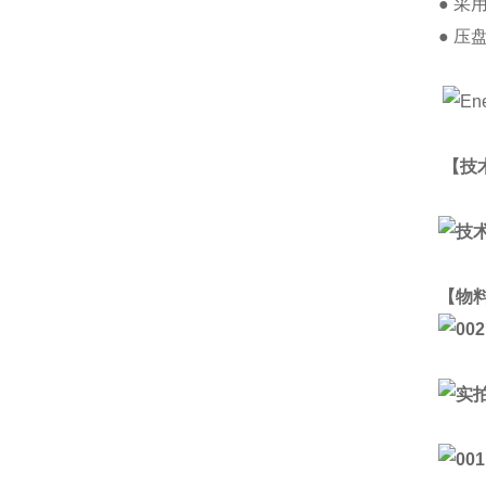
● 采
● 
【技
【物