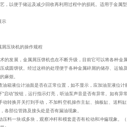
艺，以便于储运及减少回收再利用过程中的损耗。适用于金属型
展示
属
屑压块机的操作规程
技术的发展，
金属
屑压饼机也在不断升级，目前它可以将各种金
挤压成圆饼状。经过这样的处理便于各种金属碎屑的储存、运输
的麻烦。
查油箱液位计油面是否在正常位置，如不显示，应加油至液位计能
下“启动”按钮，运行指示灯亮，听油泵声音是否有异常。如有异
将手动转换开关打到手动，不加料空机操作主缸、抽板缸、送料
值，各部位管路及接头处是否有漏油现象。
手动压料一块或多块，观察冲杆和模套是否有松动和冲偏现象。