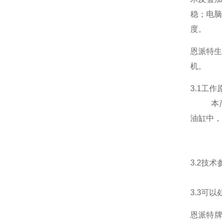
稳；电
度。
恩派特
机。
3.1
工作
本产品
油缸中，
3.2
技术
3.3可
恩派特