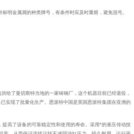
并标明金属屑的种类牌号，有条件时应及时重熔，避免混号。
机供给了曼切斯特当地的一家铸钢厂，这个机器目前已经退役，
早已实现了批量化生产。恩派特中国是英国恩派特集团在亚洲的
，提高了设备的可靠稳定性和使用的寿命。采用*的液压传动技
组装，从而保证连续运转不减弱油缸压力，经久耐用，运行平