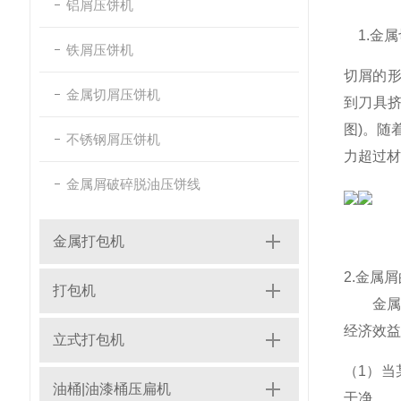
铝屑压饼机
1.金
铁屑压饼机
切屑的形
金属切屑压饼机
到刀具挤
图)。随
不锈钢屑压饼机
力超过材
金属屑破碎脱油压饼线
金属打包机
2.金属
打包机
金属铸
经济效益
立式打包机
（1）
油桶|油漆桶压扁机
干净，