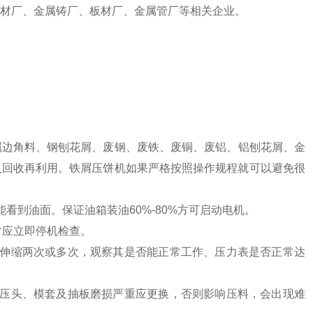
材厂、金属铸厂、板材厂、金属管厂等相关企业。
属边角料、钢刨花屑、废钢、废铁、废铜、废铝、铝刨花屑、金
及回收再利用。铁屑压饼机如果严格按照操作规程就可以避免很
看到油面。保证油箱装油60%-80%方可启动电机。
常应立即停机检查。
缸伸缩两次或多次，观察其是否能正常工作、压力表是否正常达
（压头、模套及抽板磨损严重应更换，否则影响压料，会出现难