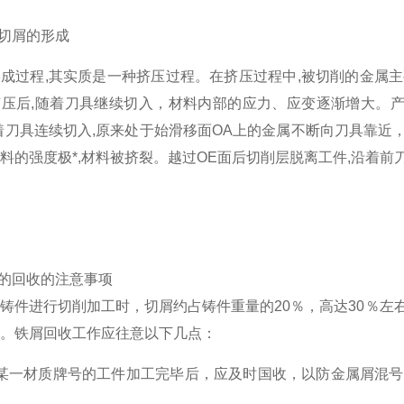
属切屑的形成
成过程,其实质是一种挤压过程。在挤压过程中,被切削的金属
压后,随着刀具继续切入，材料内部的应力、应变逐渐增大。产
着刀具连续切入,原来处于始滑移面OA上的金属不断向刀具靠近
料的强度极*,材料被挤裂。越过OE面后切削层脱离工件,沿着前
屑的回收的注意事项
件进行切削加工时，切屑约占铸件重量的20％，高达30％左
。
铁
屑回收工作应往意以下几点：
当某一材质牌号的工件加工完毕后，应及时国收，以防金属屑混