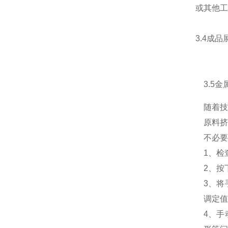
或其他工
3.4成品
3.5
金
随着
原料
不必要
1、检
2、按
3、
调定
4、