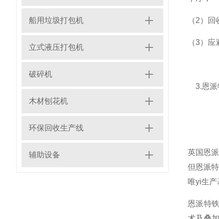
船用垃圾打包机
（2）回
（3）应
立式液压打包机
破碎机
3.恩
木材刨花机
环保回收生产线
英国恩派
辅助设备
但恩派
唯yi生
恩派特
术及叠