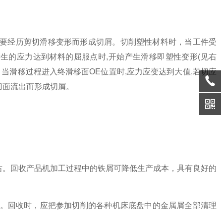
主要经历剪切滑移变形而形成切屑。切削塑性材料时，当工件受
生的应力达到材料的屈服点时,开始产生滑移即塑性变形(见右
，当滑移过程进入终滑移面OE位置时,应力应变达到大值,若切应
刀面流出而形成切屑。
右。回收产品机加工过程中的
铁
屑可降低生产成本，具有良好的
号。回收时，应把参加切削的各种机床底盘中的金属屑全部清理