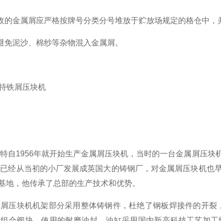
收的金属屑应严格按牌号分类分号堆放于贮放场规定的格仓中，
避免泥沙、棉纱等杂物混入金属屑。
派特
铁
屑压块机
特自1956年就开始生产金属屑压块机，当时的一台
金属
屑压块
特已经从当初的小厂发展成英国大的铸钢厂，对金属屑压块机也
产基地，他传承了总部的生产技术和优势。
铁
屑压块机
机架部分采用整体铸钢件，杜绝了钢板
焊接
件的开裂
加组合阀块，使用的耐磨油封，油缸采用国内新高科技工艺加工