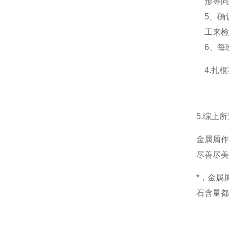
形等
5、
工来
6、每
4.扎
5.综上
金属
屑
尽善尽美
*，金属
石含量都