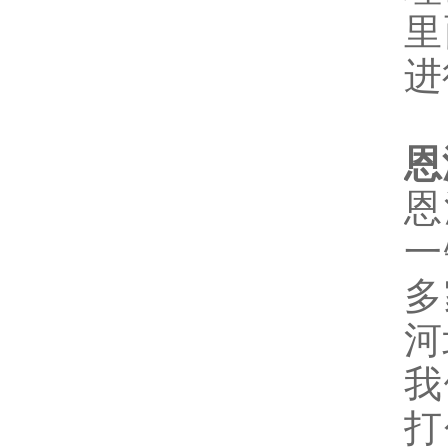
里
进
恩
恩
一
多
河
我
打