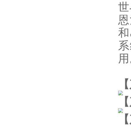
世
恩
和
系
用
【
【
【