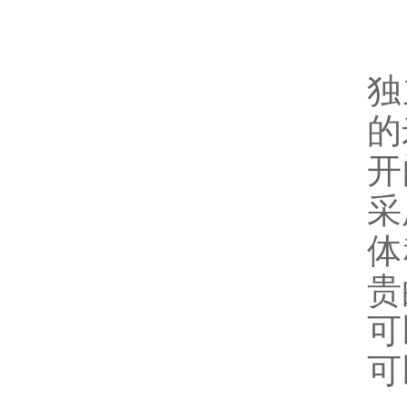
独
的
开
采
体
贵
可
可