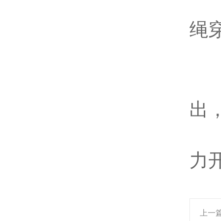
7
绳
8
9
出
1
力
上一