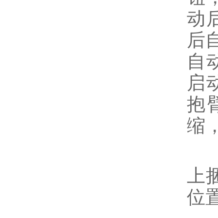
动
后
自
启
抱
缩
6
上
位