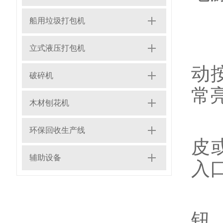
2
船用垃圾打包机
3
立式液压打包机
动
破碎机
常
木材刨花机
4
环保回收生产线
皮
辅助设备
入
5
钮