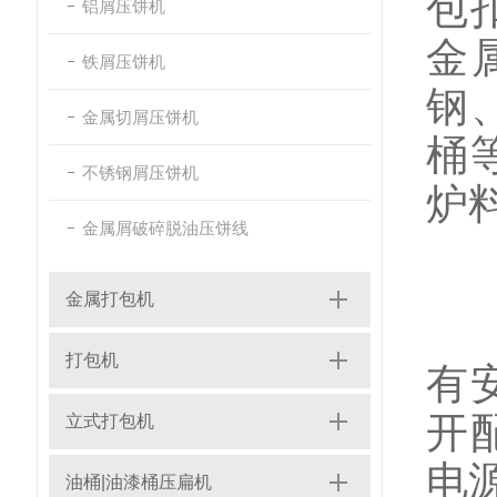
包
铝屑压饼机
金
铁屑压饼机
钢
金属切屑压饼机
桶
不锈钢屑压饼机
炉
金属屑破碎脱油压饼线
船
金属打包机
1
打包机
有
开
立式打包机
电
油桶|油漆桶压扁机