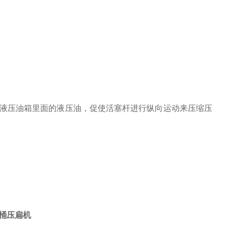
液压油箱里面的液压油，促使活塞杆进行纵向运动来压缩压
油桶压扁机