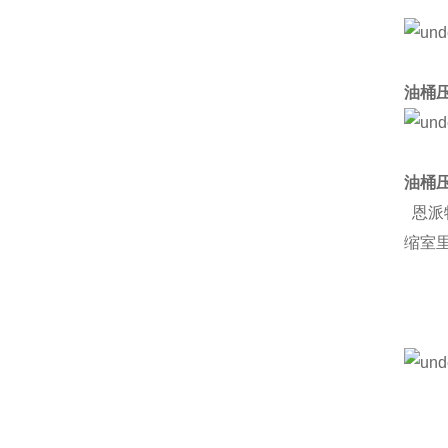
油桶
油桶
恩派
缩室