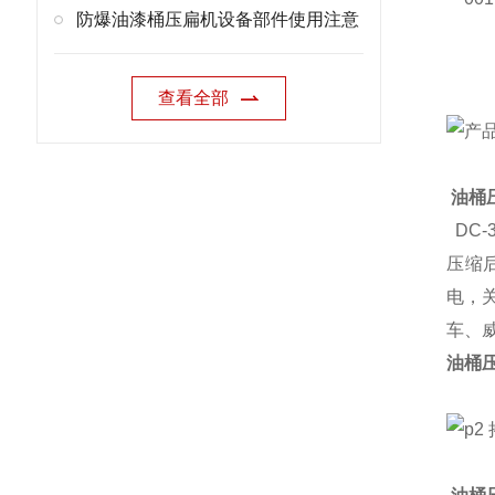
防爆油漆桶压扁机设备部件使用注意
查看全部
油桶
DC-
压缩
电，
车、
油桶