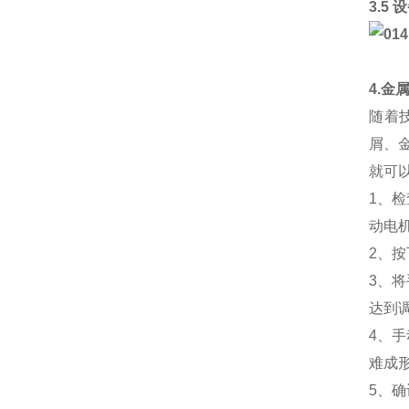
3.5
4.金
随着
屑、
就可
1、
动电
2、
3、
达到
4、
难成
5、