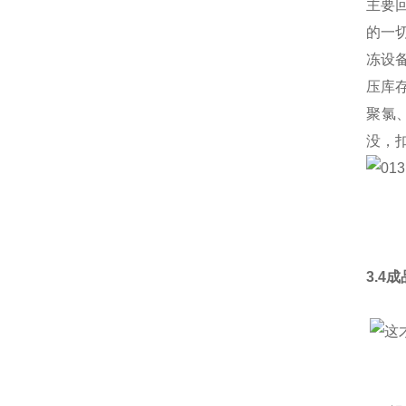
主要
的一
冻设
压库
聚氯
没，
3.4