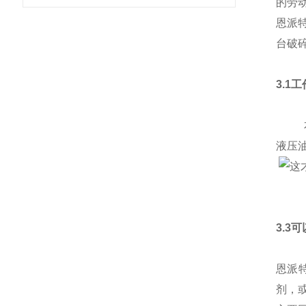
的劳
恩派
台破
3.1
本产
液压
3.3
恩派
剂，