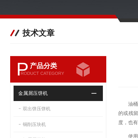
技术文章
P
产品分类
RODUCT CATEGORY
金属屑压饼机
油桶压
双出饼压饼机
的或残
度，也有
铜削压块机
使用油