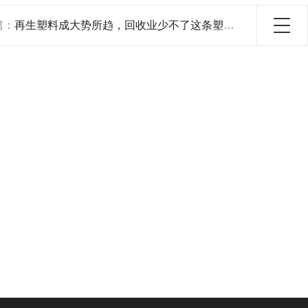
篇：
再生塑料成大势所趋，回收业少不了这条塑料回收造粒系统