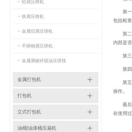
铝屑压饼机
第一步
铁屑压饼机
包括检
金属切屑压饼机
第二步
内部是否
不锈钢屑压饼机
第三步
金属屑破碎脱油压饼线
第四步
金属打包机
第五步
操作。
打包机
最后，
立式打包机
在使用过
油桶|油漆桶压扁机