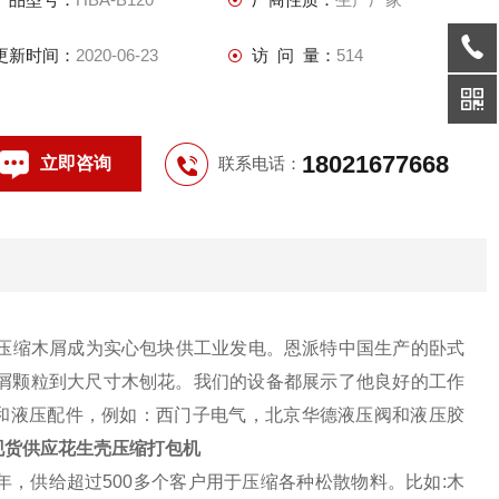
更新时间：
2020-06-23
访 问 量：
514
18021677668
立即咨询
联系电话：
压缩木屑成为实心包块供工业发电。恩派特中国生产的卧式
屑颗粒到大尺寸木刨花。我们的设备都展示了他良好的工作
气和液压配件，例如：西门子电气，北京华德液压阀和液压胶
现货供应花生壳压缩打包机
0年，供给超过500多个客户用于压缩各种松散物料。比如:木