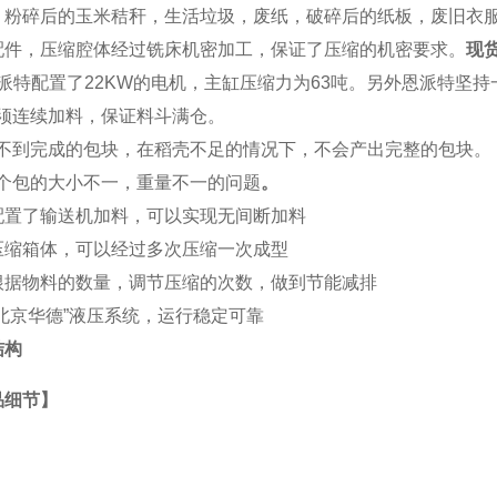
，粉碎后的玉米秸秆，生活垃圾，废纸，破碎后的纸板，废旧衣服，
配件，压缩腔体经过铣床机密加工，保证了压缩的机密要求。
现
派特
配置了22KW的电机，主缸压缩力为63吨。另外恩派特坚
 必须连续加料，保证料斗满仓。
) 得不到完成的包块，在稻壳不足的情况下，不会产出完整的包块。
 每个包的大小不一，重量不一的问题
。
配置了输送机加料，可以实现无间断加料
压缩箱体，可以经过多次压缩一次成型
根据物料的数量，调节压缩的次数，做到节能减排
“北京华德”液压系统，运行稳定可靠
结构
品细节】