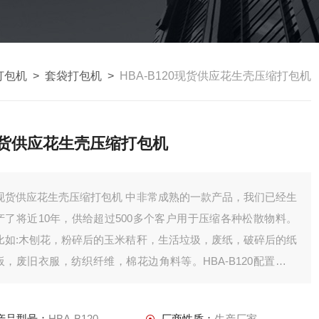
打包机
>
套袋打包机
>
HBA-B120现货供应花生壳压缩打包机
货供应花生壳压缩打包机
现货供应花生壳压缩打包机 中非常成熟的一款产品，我们已经生
产了将近10年，供给超过500多个客户用于压缩各种松散物料。
比如:木刨花，粉碎后的玉米秸秆，生活垃圾，废纸，破碎后的纸
板，废旧衣服，纺织纤维，棉花边角料等。HBA-B120配置了品
牌液压和电气配件，压缩腔体经过铣床机密加工，保证了压缩的
机密要求。
产品型号：
HBA-B120
厂商性质：
生产厂家