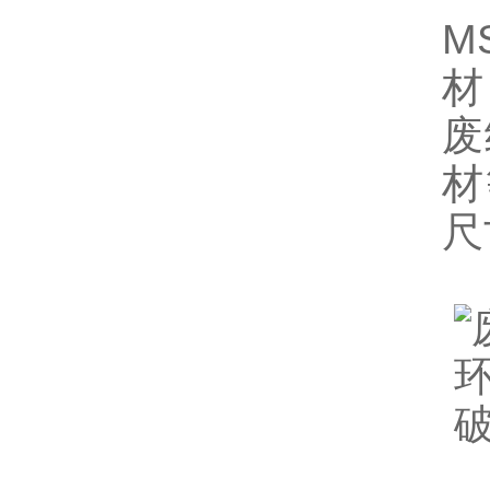
M
材
废
材
尺