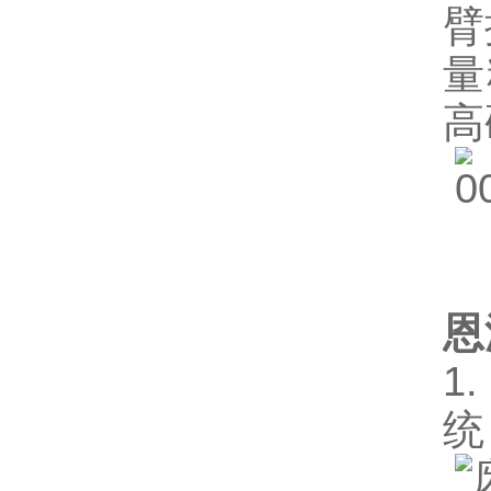
臂
量
高
恩
1
统