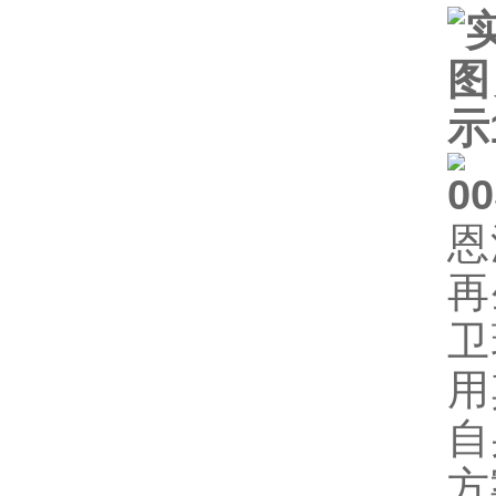
恩
再
卫
用
自
方