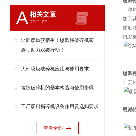
恩派
单轴
A
相关文章
加工
RTICLES
硬度
PL
让固废重获新生！恩派特破碎机家
族，助力双碳行动！
大件垃圾破碎机应用与使用要求
恩派
1. 刀
垃圾破碎机的基本构造与使用步骤
工厂废料撕碎机设备作用及选购要求
恩派
查看全部