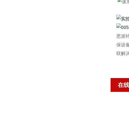
恩派
保设
联解
在