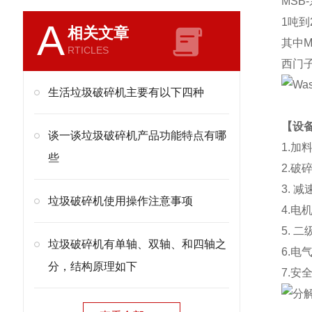
MSB-
1
吨到
A
相关文章
其中
M
RTICLES
西门
生活垃圾破碎机主要有以下四种
【设
谈一谈垃圾破碎机产品功能特点有哪
1.
加
些
2.
破
3.
减
垃圾破碎机使用操作注意事项
4.
电
5.
二
垃圾破碎机有单轴、双轴、和四轴之
6.
电
分，结构原理如下
7.
安