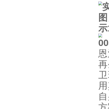
恩
再
卫
用
自
方