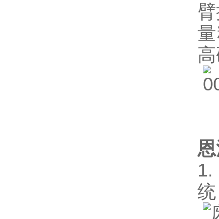
臂
量
高
恩
1
统