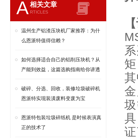
A
相关文章
RTICLES
【
温州生产铝渣压块机厂家推荐：为什
M
么恩派特值得信赖？
系
如何选择适合自己的铝削压块机？从
矩
产能到效益，这篇选购指南给你讲透
其
金
破碎、分选、回收，装修垃圾破碎机
恩派特实现装潢废料变废为宝
圾
具
恩派特包装垃圾碎纸机 是时候表演真
正的技术了
证