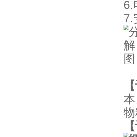
6.
7.
【
本
物
【