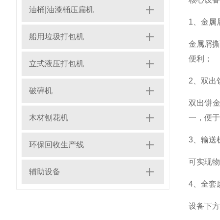
油桶|油漆桶压扁机
1、金属
船用垃圾打包机
金属屑
便利；
立式液压打包机
2、双出
破碎机
双出饼
木材刨花机
一，便于
3、输送
环保回收生产线
可实现物
辅助设备
4、全套
设备下方