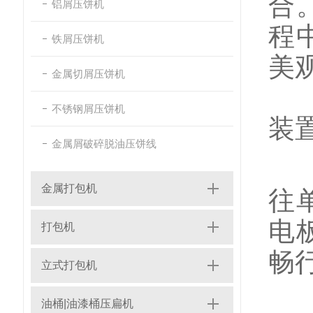
合
铝屑压饼机
程
铁屑压饼机
美
金属切屑压饼机
船
不锈钢屑压饼机
装
金属屑破碎脱油压饼线
利
金属打包机
往
电
打包机
畅
立式打包机
下
油桶|油漆桶压扁机