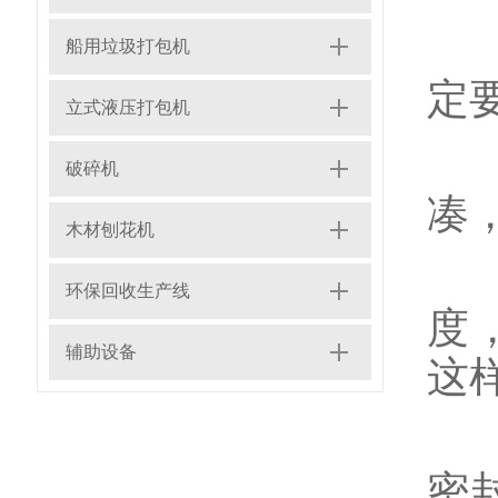
1
船用垃圾打包机
定
立式液压打包机
2
破碎机
凑
木材刨花机
3
环保回收生产线
度
辅助设备
这
4
密