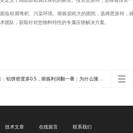
更定义了高品质铝屑压块机的标准。投资恩派特，意味着投资一
正面临铝屑堆积、污染环境、熔炼损耗大的困扰，选择恩派特，
术团队，获取针对您物料特性的专属压饼解决方案。
篇：
铝饼密度多0.5，熔炼利润翻一番：为什么懂行的都选恩派特压饼机？
技术文章
在线留言
联系我们