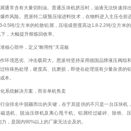
铝屑通常含有大量切削油。普通压块机挤压时，油液无法快速排
爆炸风险。恩派特二级预压缩进料技术，在物料进入主压仓前进
.3-0.5吨/立方米的松散铝屑，压缩成密度高达1.8-2.2吨/
%以下，大幅提升熔炼回收率。
国标准核心部件，定义“耐用性"天花板
工作环境恶劣、冲击载荷大。恩派特坚持采用德国品牌液压阀组
经过特殊热处理，硬度高、抗磨损，即使在处理混有少量杂质的
成本。
自动化系统解决方案，而非单机售卖
行业排名中脱颖而出的关键，在于其提供的不只是一台压块机，
、磁选机、脱油压饼机及离心甩干机。铝屑经过破碎、除铁、压
能力，是国内90%以上的厂家无法企及的。