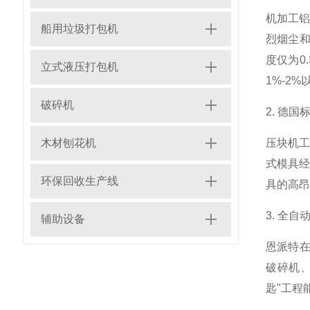
机加工
船用垃圾打包机
烈烟尘和
度仅为0
立式液压打包机
1%-2
破碎机
2. 德
木材刨花机
压块机
式模具
环保回收生产线
具的高昂
3. 全
辅助设备
恩派特在
破碎机
匙"工程