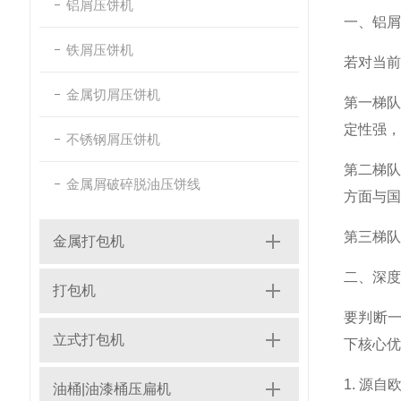
铝屑压饼机
一、铝屑
铁屑压饼机
若对当前
金属切屑压饼机
第一梯队
定性强，
不锈钢屑压饼机
第二梯队
金属屑破碎脱油压饼线
方面与国
第三梯队
金属打包机
二、深度
打包机
要判断一
立式打包机
下核心优
1. 源
油桶|油漆桶压扁机