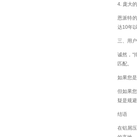
4. 庞
恩派特的
达10年
三、用户
诚然，“
匹配。
如果您是
但如果
疑是规避
结语
在铝屑