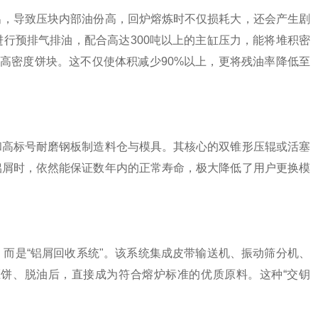
出，导致压块内部油份高，回炉熔炼时不仅损耗大，还会产生剧
行预排气排油，配合高达300吨以上的主缸压力，能将堆积密
立方米的高密度饼块。这不仅使体积减少90%以上，更将残油率降低至
和高标号耐磨钢板制造料仓与模具。其核心的双锥形压辊或活塞
铝屑时，依然能保证数年内的正常寿命，极大降低了用户更换模
而是“铝屑回收系统"。该系统集成皮带输送机、振动筛分机、
饼、脱油后，直接成为符合熔炉标准的优质原料。这种“交钥