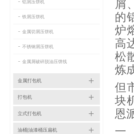
屑
铝屑压饼机
的
铁屑压饼机
炉
金属切屑压饼机
高
不锈钢屑压饼机
松
金属屑破碎脱油压饼线
炼
金属打包机
但
块
打包机
恩
立式打包机
一
油桶|油漆桶压扁机