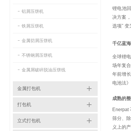
锂电池回
铝屑压饼机
决方案，
铁屑压饼机
选项" 
金属切屑压饼机
千亿蓝海
不锈钢屑压饼机
全球锂电
场年复合
金属屑破碎脱油压饼线
年前增长
电池法》
金属打包机
成熟的整
打包机
Ener
筛分、
立式打包机
义上的产