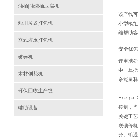
油桶|油漆桶压扁机
该产线可
船用垃圾打包机
小型模组
维帮助客
立式液压打包机
安全优先
破碎机
锂电池
中一旦
木材刨花机
余能量释
环保回收生产线
Ener
控制，当
辅助设备
关键工艺
联锁停
分、输