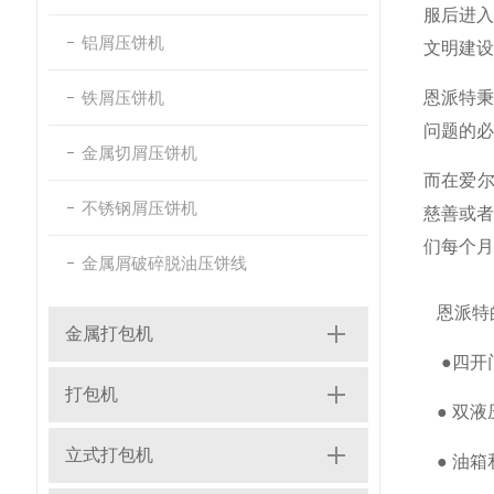
服后进
铝屑压饼机
文明建
铁屑压饼机
恩派特
问题的必
金属切屑压饼机
而在爱尔
不锈钢屑压饼机
慈善或
们每个月
金属屑破碎脱油压饼线
恩派特
金属打包机
●四开
打包机
● 双液
立式打包机
● 油箱