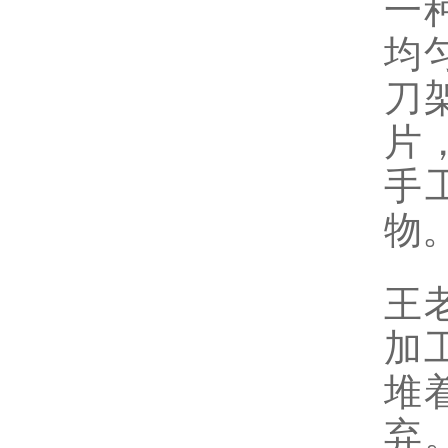
一
均
刀
片
手
物
王
加
堆
弃