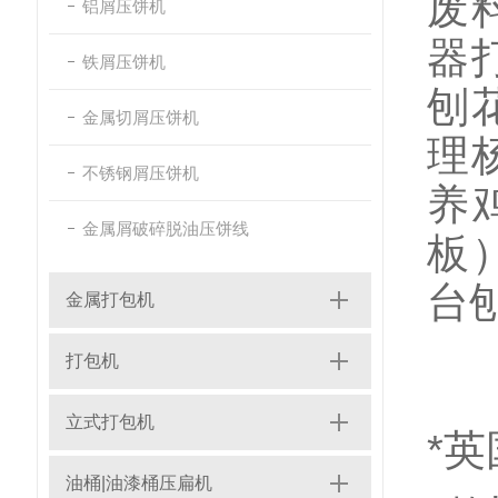
废
铝屑压饼机
器
铁屑压饼机
刨
金属切屑压饼机
理
不锈钢屑压饼机
养
金属屑破碎脱油压饼线
板
台
金属打包机
打包机
立式打包机
*
油桶|油漆桶压扁机