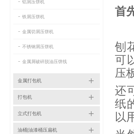
铝屑压饼机
首
铁屑压饼机
金属切屑压饼机
刨
不锈钢屑压饼机
可
金属屑破碎脱油压饼线
压
金属打包机
还
打包机
纸
以
立式打包机
油桶|油漆桶压扁机