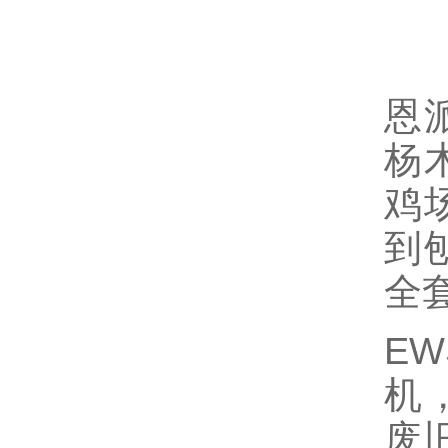
恩
杨
鸡
到
全
E
机
废