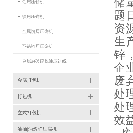
储
铝屑压饼机
题
铁屑压饼机
资
金属切屑压饼机
生
不锈钢屑压饼机
锌
金属屑破碎脱油压饼线
企
废
金属打包机
处
打包机
处
立式打包机
效
油桶|油漆桶压扁机