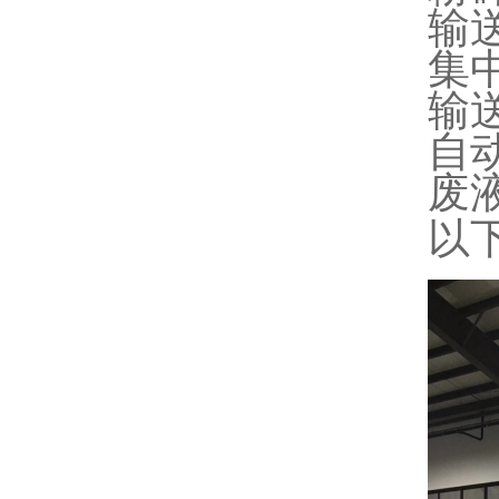
输
集
输
自
废
以