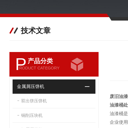
技术文章
P
产品分类
RODUCT CATEGORY
金属屑压饼机
废旧油漆
双出饼压饼机
油漆桶处
油漆桶
铜削压块机
企业使