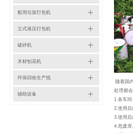
船用垃圾打包机
立式液压打包机
破碎机
木材刨花机
环保回收生产线
随着国
处理都会
辅助设备
1.各车
2.使用
3.使用
4.危废