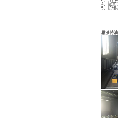
4、配置
5、按钮
恩派特油