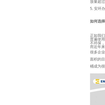
放量超过
5. 安
如何选择
正如我
普遍使
不环保，
而近年来
很多企
面积的
桶成为
很