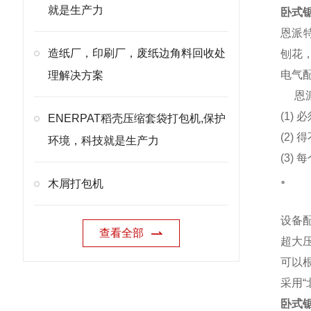
就是生产力
卧式
恩派特
造纸厂，印刷厂，废纸边角料回收处
刨花
电气
理解决方案
恩
(1)
ENERPAT稻壳压缩套袋打包机,保护
(2
环境，科技就是生产力
(3)
。
木屑打包机
设备
查看全部
超大
可以
采用
卧式