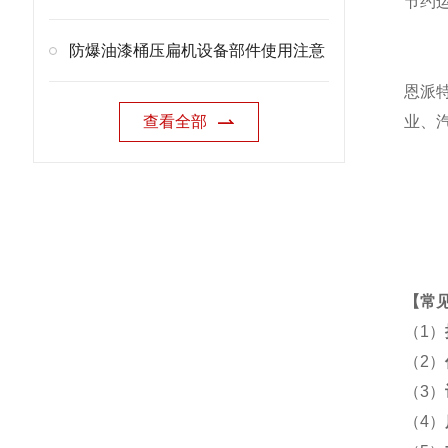
节约
防爆油漆桶压扁机设备部件使用注意
恩派
查看全部
业、
【
常
（1）
（2）
（3）
（4）