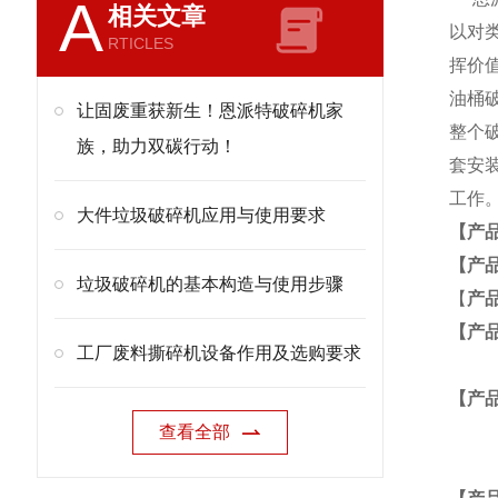
A
相关文章
以对
RTICLES
挥价
油桶
让固废重获新生！恩派特破碎机家
整个
族，助力双碳行动！
套安
工作
大件垃圾破碎机应用与使用要求
【产
【产
垃圾破碎机的基本构造与使用步骤
【
产
【产
工厂废料撕碎机设备作用及选购要求
【产
查看全部