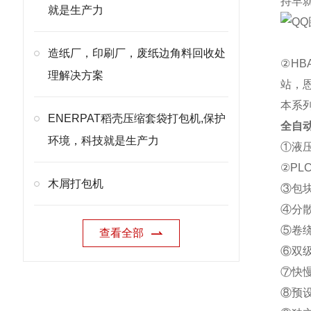
持早
就是生产力
造纸厂，印刷厂，废纸边角料回收处
②H
理解决方案
站，
本系
ENERPAT稻壳压缩套袋打包机,保护
全自
环境，科技就是生产力
①液
②P
木屑打包机
③包
④分
⑤卷
查看全部
⑥双
⑦快
⑧预