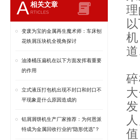
A
相关文章
理
RTICLES
以
变废为宝的金属再生魔术师：车床刨
机
花铁屑压块机全视角探讨
道
油漆桶压扁机在以下方面发挥着重要
恩
的作用
碎
大
立式液压打包机出现不封口和封口不
平现象是什么原因造成的
发
人
铝屑屑饼机生产厂家推荐：为何恩派
特成为金属回收行业的“隐形优选”？
值