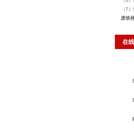
（6）
（7）
废铁桶
在