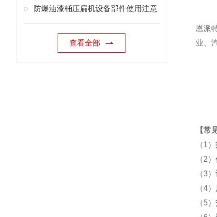
防爆油漆桶压扁机设备部件使用注意
恩派
查看全部
业、
【
常
（1）
（2）
（3）
（4）
（5）