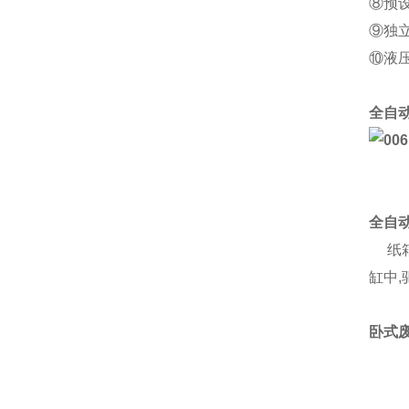
⑧预
⑨独
⑩液
全自
全自
纸箱
缸中
卧式