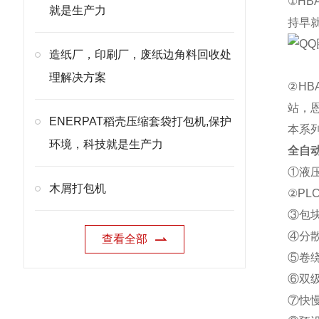
①H
就是生产力
持早
造纸厂，印刷厂，废纸边角料回收处
理解决方案
②H
站，
ENERPAT稻壳压缩套袋打包机,保护
本系
环境，科技就是生产力
全自
①液
木屑打包机
②P
③包
④分
查看全部
⑤卷
⑥双
⑦快