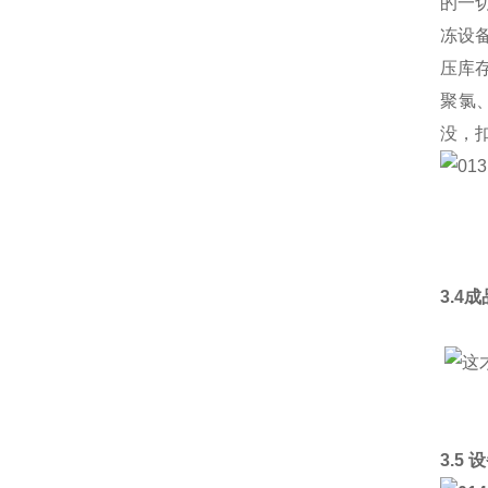
的一
冻设
压库
聚氯
没，
3.4
3.5