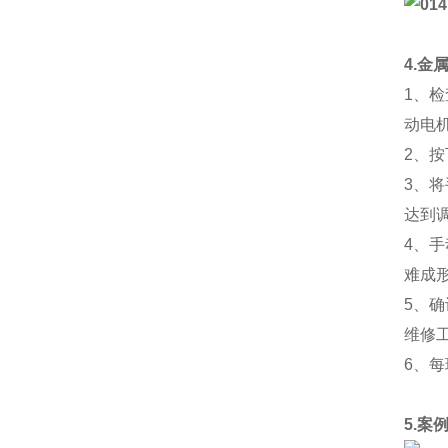
4.金
1、
动电
2、
3、
达到
4、
难成
5、
维修
6、
5.案