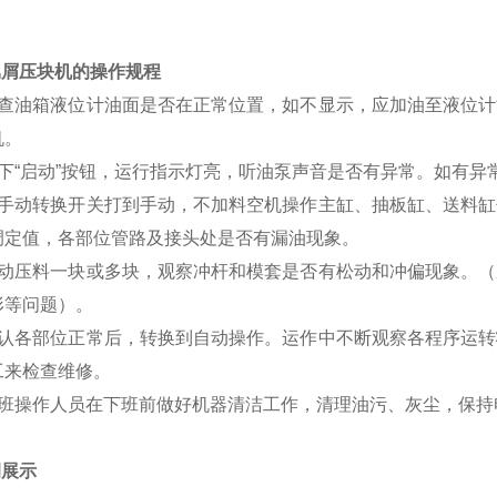
属屑压块机的操作规程
检查油箱液位计油面是否在正常位置，如不显示，应加油至液位
机。
按下“启动”按钮，运行指示灯亮，听油泵声音是否有异常。如有异
将手动转换开关打到手动，不加料空机操作主缸、抽板缸、送料
调定值，各部位管路及接头处是否有漏油现象。
手动压料一块或多块，观察冲杆和模套是否有松动和冲偏现象。
形等问题）。
确认各部位正常后，转换到自动操作。运作中不断观察各程序运
工来检查维修。
每班操作人员在下班前做好机器清洁工作，清理油污、灰尘，保持
例展示