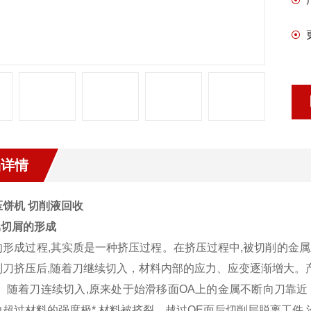
品详情
压饼机 切削液回收
属切屑的形成
的形成过程,其实质是一种挤压过程。在挤压过程中,被切削的金
到刀挤压后,随着刀继续切入，材料内部的应力、应变逐渐增大。
)。随着刀连续切入,原来处于始滑移面OA上的金属不断向刀靠近
力超过材料的强度极*,材料被挤裂。越过OE面后切削层脱离工件