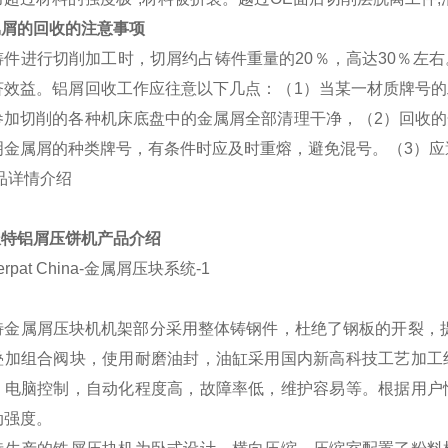
属屑的回收的注意事项
铸件进行切削加工时，切屑约占铸件重量的20％，高达30％左
济效益。铝屑回收工作应往意以下几点：（1）当某一材质牌号
参加切削的各种机床底盘中的金属屑全部清理干净，（2）回收
明金属屑的种类牌号，有条件时应及时重熔，避免混号。（3）应
派特铝
屑压饼机
产
品介绍
特金属屑压块机机架部分采用整体铸钢件，杜绝了钢板的开裂，
叠加组合阀块，使用耐磨油封，油缸采用国内新高科技工艺加工
；电脑控制，自动化程度高，故障率低，维护容易等。根据用户
动强度。