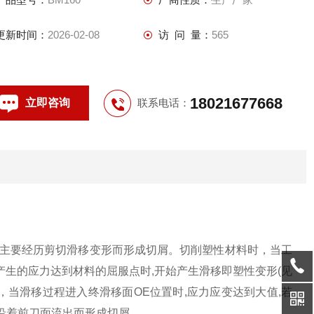
更新时间：
2026-02-08
访 问 量：
565
18021677668
立即咨询
联系电话：
属主要经历剪切滑移变形而形成切屑。切削塑性材料时，当工
产生的应力达到材料的屈服点时,开始产生滑移即塑性变形(见
，当滑移过程进入终滑移面OE位置时,应力应变达到大值,若
,沿着前刀面流出而形成切屑。