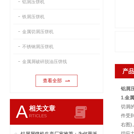
铝屑压饼机
铁屑压饼机
金属切屑压饼机
不锈钢屑压饼机
金属屑破碎脱油压饼线
产
查看全部
铝屑
1.金
A
切屑
相关文章
件受
RTICLES
右图
切应
铝屑屑饼机生产厂家推荐：为何恩派