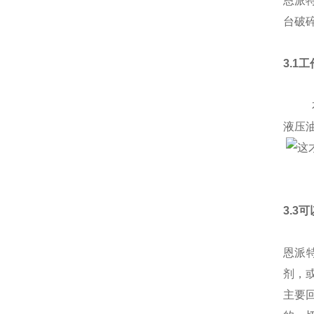
恩派
台破
3.1
本产
液压
3.3
恩派
剂，
主要