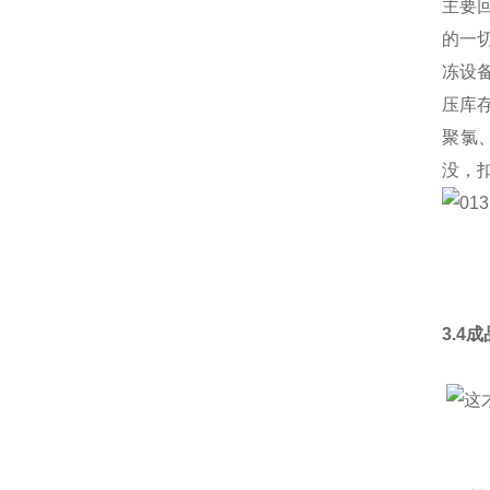
主要
的一
冻设
压库
聚氯
没，
3.4