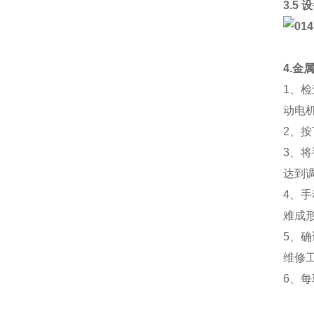
3.5
4.金
1、
动电
2、
3、
达到
4、
难成
5、
维修
6、