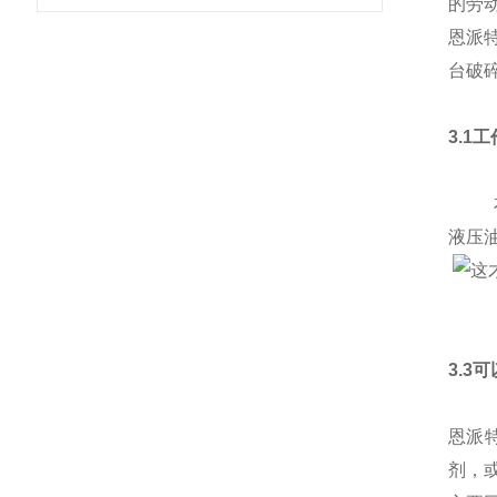
的劳
恩派
台破
3.1
本产
液压
3.3
恩派
剂，