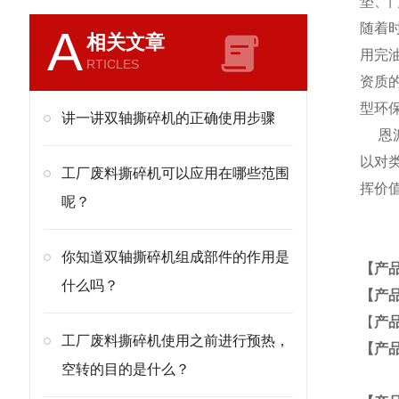
垫、
随着
A
相关文章
用完
RTICLES
资质
型环
讲一讲双轴撕碎机的正确使用步骤
恩派
以对
工厂废料撕碎机可以应用在哪些范围
挥价
呢？
你知道双轴撕碎机组成部件的作用是
【产
什么吗？
【产
【
产
工厂废料撕碎机使用之前进行预热，
【产
空转的目的是什么？