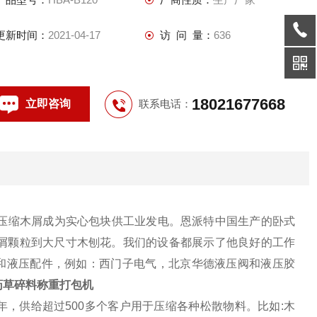
更新时间：
2021-04-17
访 问 量：
636
18021677668
立即咨询
联系电话：
压缩木屑成为实心包块供工业发电。恩派特中国生产的卧式
屑颗粒到大尺寸木刨花。我们的设备都展示了他良好的工作
气和液压配件，例如：西门子电气，北京华德液压阀和液压胶
药草碎料称重打包机
年，供给超过500多个客户用于压缩各种松散物料。比如:木