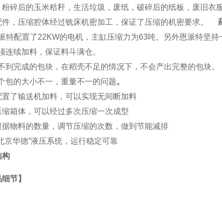
，粉碎后的玉米秸秆，生活垃圾，废纸，破碎后的纸板，废旧衣服，
配件，压缩腔体经过铣床机密加工，保证了压缩的机密要求。
派特
配置了22KW的电机，主缸压缩力为63吨。另外恩派特坚
 必须连续加料，保证料斗满仓。
) 得不到完成的包块，在稻壳不足的情况下，不会产出完整的包块。
 每个包的大小不一，重量不一的问题
。
配置了输送机加料，可以实现无间断加料
压缩箱体，可以经过多次压缩一次成型
根据物料的数量，调节压缩的次数，做到节能减排
“北京华德”液压系统，运行稳定可靠
结构
品细节】