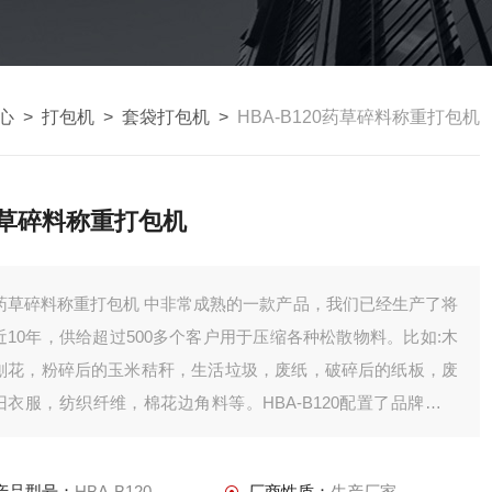
心
>
打包机
>
套袋打包机
>
HBA-B120药草碎料称重打包机
草碎料称重打包机
草碎料称重打包机 中非常成熟的一款产品，我们已经生产了将
近10年，供给超过500多个客户用于压缩各种松散物料。比如:木
刨花，粉碎后的玉米秸秆，生活垃圾，废纸，破碎后的纸板，废
旧衣服，纺织纤维，棉花边角料等。HBA-B120配置了品牌液压
和电气配件，压缩腔体经过铣床机密加工，保证了压缩的机密要
求。
产品型号：
HBA-B120
厂商性质：
生产厂家