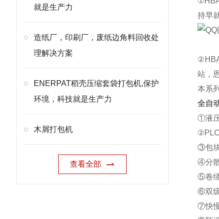
①H
就是生产力
持早
造纸厂，印刷厂，废纸边角料回收处
理解决方案
②H
站，
ENERPAT稻壳压缩套袋打包机,保护
本系
环境，科技就是生产力
全自
①液
木屑打包机
②P
③包
④分
查看全部
⑤卷
⑥双
⑦快