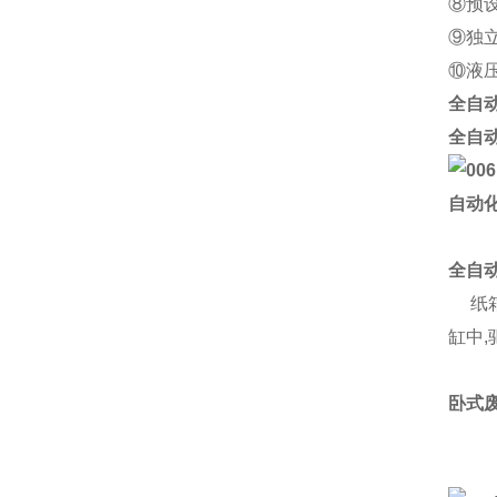
⑧预
⑨独
⑩液
全自
全自
自动
全自
纸箱
缸中
卧式